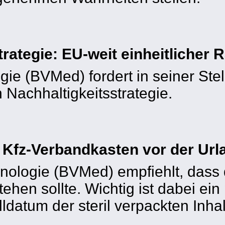
rategie: EU-weit einheitlicher
ie (BVMed) fordert in seiner Ste
Nachhaltigkeitsstrategie.
fz-Verbandkasten vor der Urlau
ologie (BVMed) empfiehlt, dass 
ehen sollte. Wichtig ist dabei ein
lldatum der steril verpackten Inha