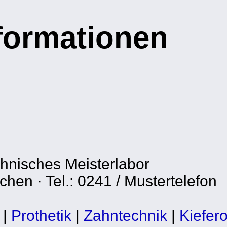
nformationen
chnisches Meisterlabor
hen · Tel.: 0241 / Mustertelefon
|
Prothetik
|
Zahntechnik
|
Kiefer