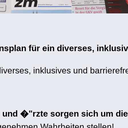
lan für ein diverses, inklusiv
iverses, inklusives und barrieref
n
und �"rzte sorgen sich um di
genehmen Wahrheiten stellen!