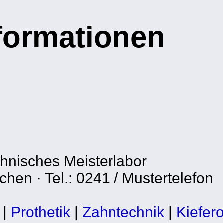
nformationen
chnisches Meisterlabor
hen · Tel.: 0241 / Mustertelefon
|
Prothetik
|
Zahntechnik
|
Kiefer