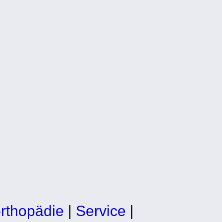
orthopädie
|
Service
|